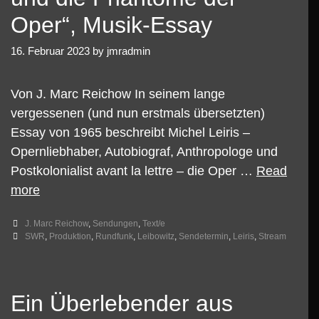
Leibowitz
Oper“, Musik-Essay
16. Februar 2023
by
jmradmin
Von J. Marc Reichow In seinem lange
vergessenen (und nun erstmals übersetzten)
Essay von 1965 beschreibt Michel Leiris –
Opernliebhaber, Autobiograf, Anthropologe und
Postkolonialist avant la lettre – die Oper …
Read
05.03.23
more
–
Categories
J. Marc Reichow
,
Sendungen
,
Text/e
SWR2
Tags
SWR
,
Produktion
,
Rundfunk
,
Leibowitz
,
Sendetermin
,
Leiris
,
Stream
Sendetermin
„Musik
in
Ein Überlebender aus
Aktion