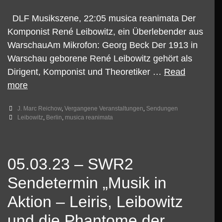
DLF Musikszene, 22:05 musica reanimata Der
Komponist René Leibowitz, ein Überlebender aus
WarschauAm Mikrofon: Georg Beck Der 1913 in
Warschau geborene René Leibowitz gehört als
Dirigent, Komponist und Theoretiker …
Read
06.06.2023
more
22:05
Categories
J. Marc Reichow
,
Vergangene Veranstaltungen
,
Sendungen
DLF
Tags
Leibowitz
,
Berlin
,
musica reanimata
Sendetermin
Veranstaltungsmitschnitt
musica
05.03.23 – SWR2
reanimata
vom
Sendetermin „Musik in
12.01.2023
Aktion – Leiris, Leibowitz
–
und die Phantome der
René