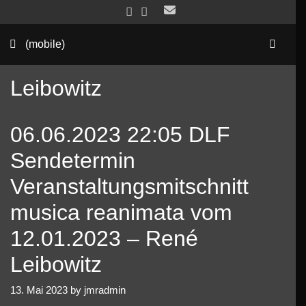
Skip
to
Sea
content
(mobile)
Leibowitz
06.06.2023 22:05 DLF
Sendetermin
Veranstaltungsmitschnitt
musica reanimata vom
12.01.2023 – René
Leibowitz
13. Mai 2023
by
jmradmin