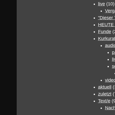
live
(10)
Verg
"Dieser
HEUTE 
Funde
(
Kurkura
audi
p
l
s
vide
aktuell
(
zuletzt
(
Text/e
(9
Nach