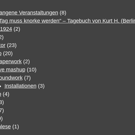
angene Veranstaltungen
(8)
 Tag muss knorke werden" – Tagebuch von Kurt H. (Berli
1924
(2)
2)
tor
(23)
o
(20)
aperwork
(2)
ive mashup
(10)
oundwork
(7)
Installationen
(3)
o
(4)
3)
7)
)
lese
(1)