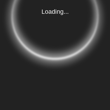
20
,
Cannstatt
,
collaborations
,
video
,
Hölderlin
Loading...
© JMR 2026 |
Impressum