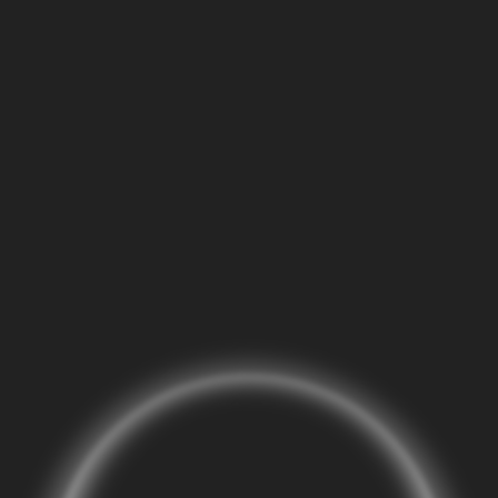
. Marc Reichow | Kurkurato
Eine Seite der Rofilisorganisation.
tion/Video 2021)
ge im Atelier Regina Battenberg, Stuttgart Bad Cannstatt
SC
tallation in Langversion) Arbeiten 20/21 …
Read more
(Kl
ationen
,
video
,
soundwork
,
Kurkurator