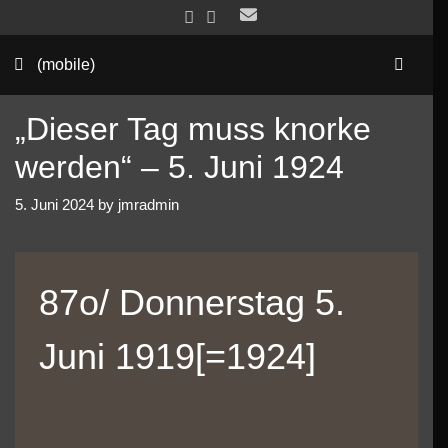
Skip
to
Sea
content
(mobile)
„Dieser Tag muss knorke
werden“ – 5. Juni 1924
5. Juni 2024
by
jmradmin
87o/ Donnerstag 5.
Juni 1919[=1924]