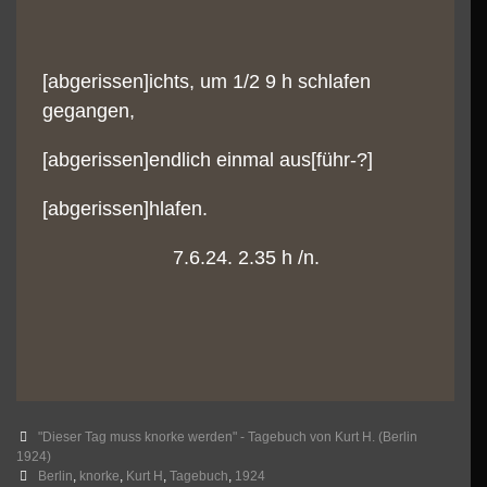
[abgerissen]ichts, um 1/2 9 h schlafen
gegangen,
[abgerissen]endlich einmal aus[führ-?]
[abgerissen]hlafen.
7.6.24. 2.35 h /n.
Categories
"Dieser Tag muss knorke werden" - Tagebuch von Kurt H. (Berlin
1924)
Tags
Berlin
,
knorke
,
Kurt H
,
Tagebuch
,
1924