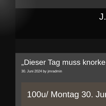
Skip
to
J
content
„Dieser Tag muss knorke
30. Juni 2024
by
jmradmin
100u/ Montag 30. Ju