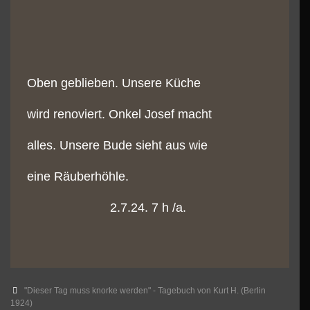
Oben geblieben. Unsere Küche
wird renoviert. Onkel Josef macht
alles. Unsere Bude sieht aus wie
eine Räuberhöhle.
2.7.24. 7 h /a.
Categories
"Dieser Tag muss knorke werden" - Tagebuch von Kurt H. (Berlin
1924)